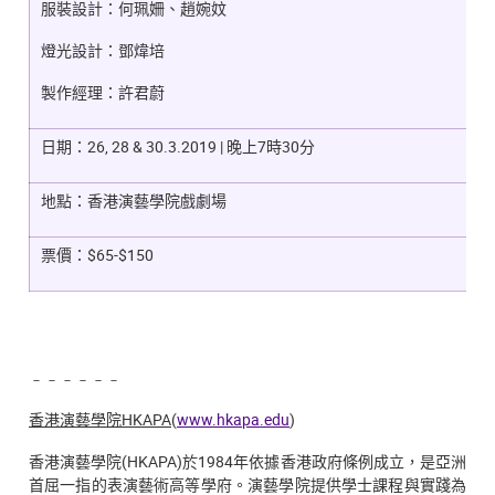
服裝設計：何珮姍、趙婉妏
燈光設計：鄧煒培
製作經理：許君蔚
日期：26, 28 & 30.3.2019 | 晚上7時30分
地點：香港演藝學院戲劇場
票價：$65-$150
﹣﹣﹣﹣﹣﹣
香港演藝學院HKAPA
(
www.hkapa.edu
)
香港演藝學院(HKAPA)於1984年依據香港政府條例成立，是亞洲
首屈一指的表演藝術高等學府。演藝學院提供學士課程與實踐為