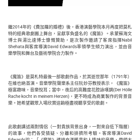
繼2014年的《費加羅的婚禮》後，香港演藝學院本月再度把莫札
特的經典歌劇搬上舞台，呈獻享負盛名的《魔笛》。承蒙蘇海文
博士與湯比達博士慷慨贊助，是次製作邀請了客席指揮Nabil
Shehata與客席導演David Edwards率領學生傾力演出，並由音
樂學院和舞台及藝術學院合力製作。
《魔笛》是莫札特最後一部歌劇作品，於其逝世那年（1791年）
在維也納首演。音樂學院聲樂系主任阮妙芬教授表示，《魔笛》
極富趣味，音樂悅耳；當中，夜后的高難度花腔詠嘆調(Der Hölle
Rache kocht in meinem Herzen)，更不時成為商業製作的背景音
樂。她希望觀眾入場欣賞這齣極盡視聽享受的歌劇。
此歌劇講述兩對情侶（一對貴族背景出身，一對來自低下階層）
的故事，他們各受猜疑、分離和排擠所考驗。客席導演David
Edwards說：「《魔笛》透過充滿暖意和人情味的音樂，帶領大