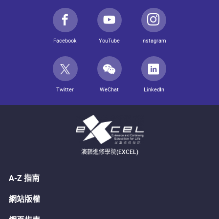
Facebook
YouTube
Instagram
Twitter
WeChat
LinkedIn
演藝進修學院(EXCEL)
A-Z 指南
網站版權