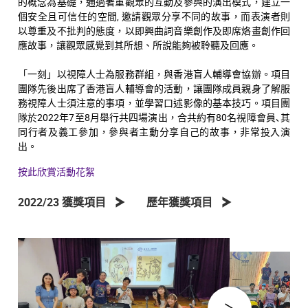
的概念為基礎，通過著重觀眾的互動及參與的演出模式，建立一
個安全且可信任的空間, 邀請觀眾分享不同的故事，而表演者則
以尊重及不批判的態度，以即興曲詞音樂創作及即席烙畫創作回
應故事，讓觀眾感覺到其所想、所說能夠被聆聽及回應。
「一刻」以視障人士為服務群組，與香港盲人輔導會協辦。項目
團隊先後出席了香港盲人輔導會的活動，讓團隊成員親身了解服
務視障人士須注意的事項，並學習口述影像的基本技巧。項目團
隊於2022年7至8月舉行共四場演出，合共約有80名視障會員､其
同行者及義工參加，參與者主動分享自己的故事，非常投入演
出。
按此欣賞活動花絮
2022/23 獲獎項目
歷年獲獎項目