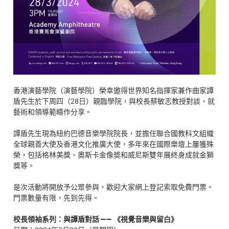
香港演藝學院（演藝學院）榮幸邀得世界知名指揮家兼作曲家譚
盾先生於下周四（28日）親臨學院，與校長蔡敏志教授對談，就
藝術和領導範疇作分享。
譚盾先生現為紐約巴德音樂學院院長，並擔任聯合國教科文組織
全球親善大使及香港文化推廣大使，多年來在國際樂壇上屢獲殊
榮，包括格林美獎、奧斯卡金像奬和威尼斯雙年展終身成就金獅
獎等。
是次活動將開放予公眾參與，歡迎大家網上登記索取免費門票。
門票數量有限，先到先得。
校長領袖系列：與譚盾對話 —— 《視覺音樂與留白》