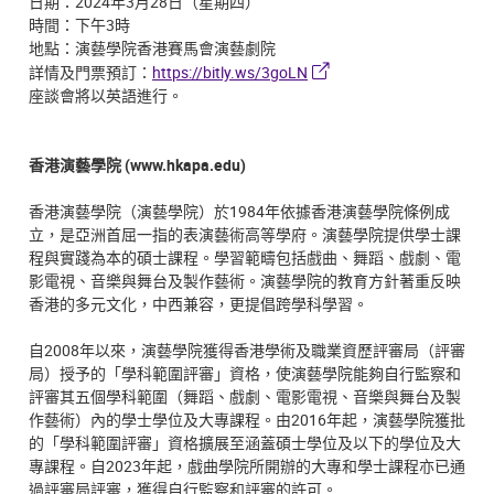
日期：2024年3月28日（星期四）
時間：下午3時
地點：演藝學院香港賽馬會演藝劇院
詳情及門票預訂：
https://bitly.ws/3goLN
座談會將以英語進行。
香港演藝學院 (www.hkapa.edu)
香港演藝學院（演藝學院）於1984年依據香港演藝學院條例成
立，是亞洲首屈一指的表演藝術高等學府。演藝學院提供學士課
程與實踐為本的碩士課程。學習範疇包括戲曲、舞蹈、戲劇、電
影電視、音樂與舞台及製作藝術。演藝學院的教育方針著重反映
香港的多元文化，中西兼容，更提倡跨學科學習。
自2008年以來，演藝學院獲得香港學術及職業資歷評審局（評審
局）授予的「學科範圍評審」資格，使演藝學院能夠自行監察和
評審其五個學科範圍（舞蹈、戲劇、電影電視、音樂與舞台及製
作藝術）內的學士學位及大專課程。由2016年起，演藝學院獲批
的「學科範圍評審」資格擴展至涵蓋碩士學位及以下的學位及大
專課程。自2023年起，戲曲學院所開辦的大專和學士課程亦已通
過評審局評審，獲得自行監察和評審的許可。