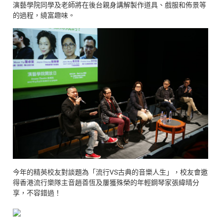
演藝學院同學及老師將在後台親身講解製作道具、戲服和佈景等
的過程，繞富趣味。
今年的精英校友對談題為「流行VS古典的音樂人生」，校友會邀
得香港流行樂隊主音趙善恆及屢獲殊榮的年輕鋼琴家張緯晴分
享，不容錯過！