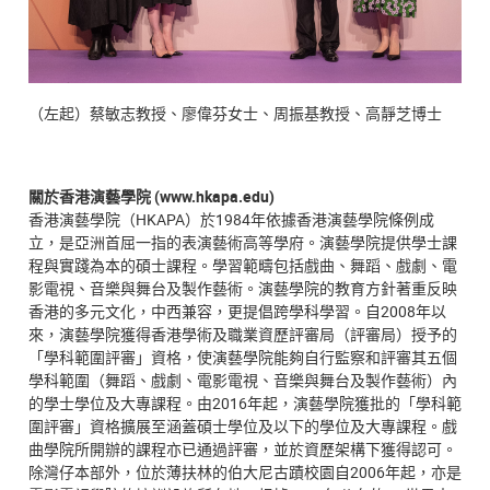
（左起）蔡敏志教授、廖偉芬女士、周振基教授、高靜芝博士
關於香港演藝學院 (www.hkapa.edu)
香港演藝學院（HKAPA）於1984年依據香港演藝學院條例成
立，是亞洲首屈一指的表演藝術高等學府。演藝學院提供學士課
程與實踐為本的碩士課程。學習範疇包括戲曲、舞蹈、戲劇、電
影電視、音樂與舞台及製作藝術。演藝學院的教育方針著重反映
香港的多元文化，中西兼容，更提倡跨學科學習。自2008年以
來，演藝學院獲得香港學術及職業資歷評審局（評審局）授予的
「學科範圍評審」資格，使演藝學院能夠自行監察和評審其五個
學科範圍（舞蹈、戲劇、電影電視、音樂與舞台及製作藝術）內
的學士學位及大專課程。由2016年起，演藝學院獲批的「學科範
圍評審」資格擴展至涵蓋碩士學位及以下的學位及大專課程。戲
曲學院所開辦的課程亦已通過評審，並於資歷架構下獲得認可。
除灣仔本部外，位於薄扶林的伯大尼古蹟校園自2006年起，亦是