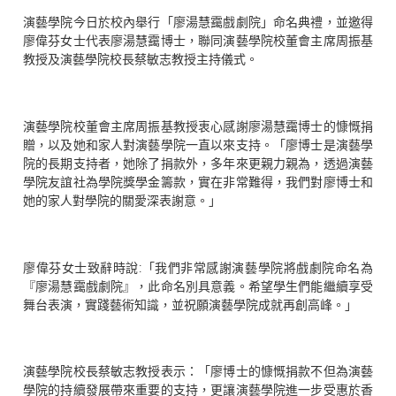
演藝學院今日於校內舉行「廖湯慧靄戲劇院」命名典禮，並邀得
廖偉芬女士代表廖湯慧靄博士，聯同演藝學院校董會主席周振基
教授及演藝學院校長蔡敏志教授主持儀式。
演藝學院校董會主席周振基教授衷心感謝廖湯慧靄博士的慷慨捐
贈，以及她和家人對演藝學院一直以來支持。「廖博士是演藝學
院的長期支持者，她除了捐款外，多年來更親力親為，透過演藝
學院友誼社為學院獎學金籌款，實在非常難得，我們對廖博士和
她的家人對學院的關愛深表謝意。」
廖偉芬女士致辭時說:「我們非常感謝演藝學院將戲劇院命名為
『廖湯慧靄戲劇院』，此命名別具意義。希望學生們能繼續享受
舞台表演，實踐藝術知識，並祝願演藝學院成就再創高峰。」
演藝學院校長蔡敏志教授表示：「廖博士的慷慨捐款不但為演藝
學院的持續發展帶來重要的支持，更讓演藝學院進一步受惠於香