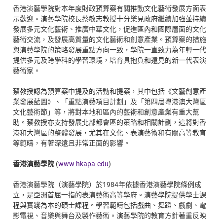
香港演藝學院對本年度財政預算案有關推動文化藝術發展方面表
示歡迎。演藝學院校長蔡敏志教授十分樂見政府繼續加強並持續
發展多元文化藝術、推廣中華文化，促進區內和國際層面的文化
藝術交流，及發展高質量的文化藝術和創意產業。預算案的措施
與演藝學院的策略發展重點方向一致，學院一直致力為年輕一代
提供多元及跨學科的學習環境，培育具抱負和遠見的新一代表演
藝術家。
蔡教授認為預算案中提及的活動和提案，其中包括《文藝創意產
業發展藍圖》、「重點演藝項目計劃」及「第四屆粵港澳大灣區
文化藝術節」等，將對本地和區內的藝術和創意產業有重大幫
助。蔡教授亦支持發展北部都會區的策略和相關計劃，這將對香
港和大灣區的整體發展，尤其在文化、表演藝術和有關高等教育
等範疇，有著深遠且非常正面的影響。
香港演藝學院
(
www.hkapa.edu
)
香港演藝學院（演藝學院）於1984年依據香港演藝學院條例成
立，是亞洲首屈一指的表演藝術高等學府。演藝學院提供學士課
程與實踐為本的碩士課程。學習範疇包括戲曲、舞蹈、戲劇、電
影電視、音樂與舞台及製作藝術。演藝學院的教育方針著重反映