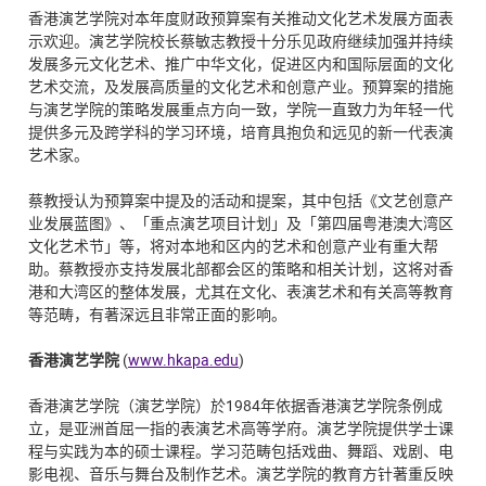
香港演艺学院对本年度财政预算案有关推动文化艺术发展方面表
示欢迎。演艺学院校长蔡敏志教授十分乐见政府继续加强并持续
发展多元文化艺术、推广中华文化，促进区内和国际层面的文化
艺术交流，及发展高质量的文化艺术和创意产业。预算案的措施
与演艺学院的策略发展重点方向一致，学院一直致力为年轻一代
提供多元及跨学科的学习环境，培育具抱负和远见的新一代表演
艺术家。
蔡教授认为预算案中提及的活动和提案，其中包括《文艺创意产
业发展蓝图》、「重点演艺项目计划」及「第四届粤港澳大湾区
文化艺术节」等，将对本地和区内的艺术和创意产业有重大帮
助。蔡教授亦支持发展北部都会区的策略和相关计划，这将对香
港和大湾区的整体发展，尤其在文化、表演艺术和有关高等教育
等范畴，有著深远且非常正面的影响。
香港演艺学院
(
www.hkapa.edu
)
香港演艺学院（演艺学院）於1984年依据香港演艺学院条例成
立，是亚洲首屈一指的表演艺术高等学府。演艺学院提供学士课
程与实践为本的硕士课程。学习范畴包括戏曲、舞蹈、戏剧、电
影电视、音乐与舞台及制作艺术。演艺学院的教育方针著重反映