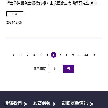
博士暨榮譽院士頒授典禮，由校董會主席楊傳亮先生
BBS
JP
主禮並頒授榮譽博士及榮譽院士銜予十位社會傑出人士，
以表彰他們在文化發展和表演藝術方面的成就及對演藝學院
主要
發展的貢獻。校長蔡敏志教授衷心感謝各榮譽博士和榮譽院
2024-12-05
士對演藝學院的鼎力支持。
1
2
3
4
5
6
7
8
9
...
22
(current)
跳到頁面
去
聯絡我們
到訪演藝
訂閱演藝快訊