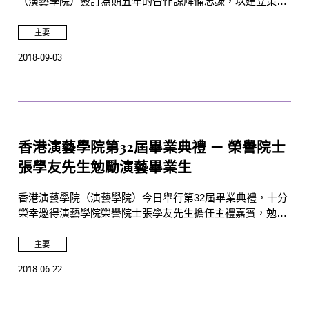
（演藝學院）簽訂為期五年的合作諒解備忘錄，以建立策略
性合作平台。
主要
2018-09-03
香港演藝學院第32屆畢業典禮 － 榮譽院士
張學友先生勉勵演藝畢業生
香港演藝學院（演藝學院）今日舉行第32屆畢業典禮，十分
榮幸邀得演藝學院榮譽院士張學友先生擔任主禮嘉賓，勉勵
新一屆畢業生；並由校董會主席周振基教授
GBS SBS BBS
JP
主持頒授儀式。
主要
2018-06-22