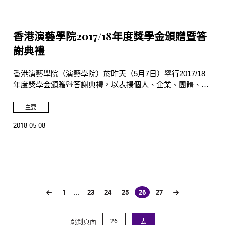
香港演藝學院2017/18年度獎學金頒贈暨答
謝典禮
香港演藝學院（演藝學院）於昨天（5月7日）舉行2017/18
年度獎學金頒贈暨答謝典禮，以表揚個人、企業、團體、各
界支持者，以及演藝學院教職員的慷慨捐贈。演藝學院的學
生在2017/18年度共獲得506項獎學金，總值逾1,500萬港
主要
元。
2018-05-08
1
...
23
24
25
26
27
(current)
跳到頁面
去