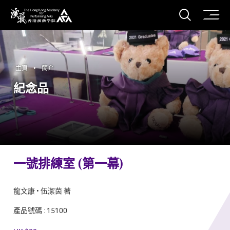
打開搜
香港演藝學院
主頁
簡介
紀念品
一號排練室 (第一幕)
龍文康 • 伍潔茵 著
產品號碼 : 15100