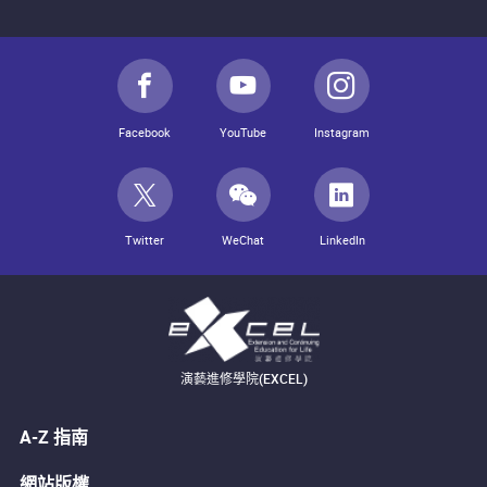
Facebook
YouTube
Instagram
Twitter
WeChat
LinkedIn
演藝進修學院(EXCEL)
A-Z 指南
網站版權