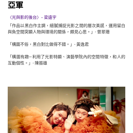
亞軍
〈光與影的後台〉- 梁遠宇
「作品以黑白作主調，細膩捕捉光影之間的層次美感，運用留白
與負空間突顯人物與環境的關係，頗見心思。」- 曾翠珊
「構圖不俗，黑白對比做得不錯。」- 黃逸君
「構圖有趣—利用了光影特顯、演藝學院內的空間特徵，和人的
互動個性。」- 陳振雄