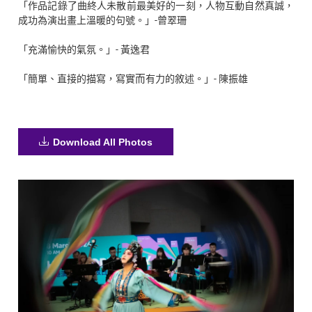
「作品記錄了曲終人未散前最美好的一刻，人物互動自然真誠，
成功為演出畫上溫暖的句號。」-曾翠珊
「充滿愉快的氣氛。」- 黃逸君
「簡單、直接的描寫，寫實
有力的敘述。」- 陳振雄
而
Download All Photos