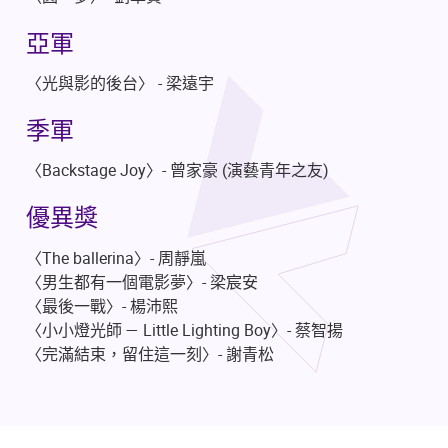
亞軍
〈光與影的後台〉 - 梁遠宇
季軍
〈Backstage Joy〉- 曾家豪 (演藝青年之友)
優異獎
〈The ballerina〉- 周靜嵐
〈男生都有一個電影夢〉- 梁宸安
〈最後一戰〉- 楊沛熙
〈小小燈光師 — Little Lighting Boy〉- 蔡智揚
〈完滿結束，留住這一刻〉- 謝青松