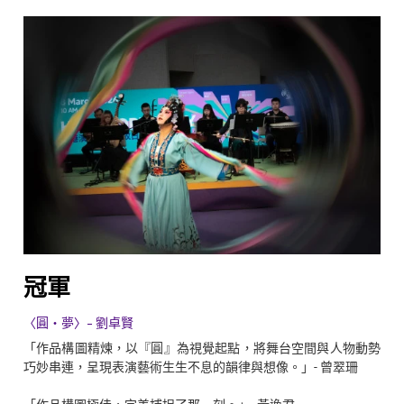
冠軍
〈圓・夢〉- 劉卓賢
「作品構圖精煉，以『圓』為視覺起點，將舞台空間與人物動勢
巧妙串連，呈現表演藝術生生不息的韻律與想像。」- 曾翠珊