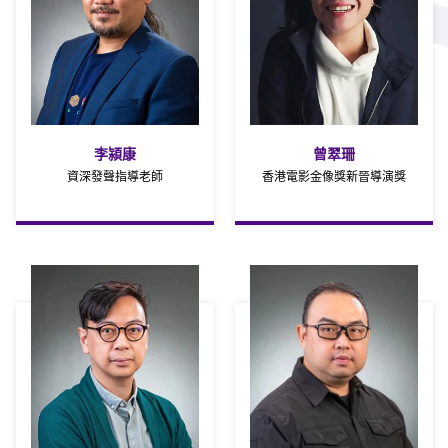
李潁康
曾翠珊
資深發聲指導老師
香港電影金像獎新晉導演獎