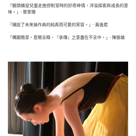
「鏡頭捕捉兒童走進控制室時的好奇神情，洋溢探索與成長的意
味。」- 曾翠珊
「捕捉了未來操作員的純真而可愛的笑容。」- 黃逸君
「構圖簡潔，意簡言精，『承傳』之意盡在不言中。」- 陳振雄