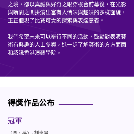
之境，卻以真誠與好奇之眼穿梭台前幕後，在光影
與瞬間之間拼湊出富有人情味與趣味的多樣面貌，
正正體現了比賽可貴的探索與表達意義。
我們希望未來可以舉行不同的活動，鼓勵對表演藝
術有興趣的人士參與，進一步了解藝術的方方面面
和認識香港演藝學院。
得獎作品公布
冠軍
〈圓・夢〉- 劉卓賢