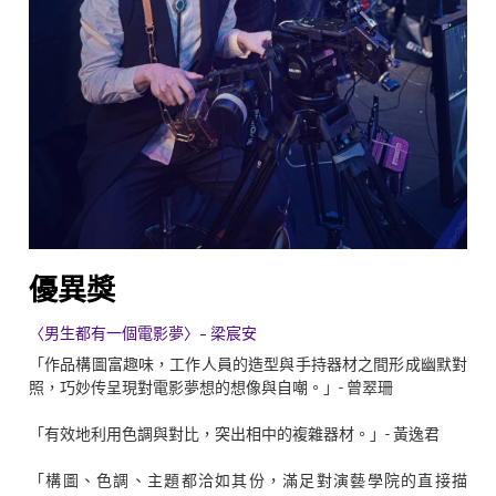
優異獎
〈男生都有一個電影夢〉- 梁宸安
「作品構圖富趣味，工作人員的造型與手持器材之間形成幽默對
照，巧妙传呈現對電影夢想的想像與自嘲。」- 曾翠珊
「有效地利用色調與對比，突出相中的複雜器材。」- 黃逸君
「構圖、色調、主題都洽如其份，滿足對演藝學院的直接描