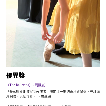
優異獎
〈The Ballerina〉- 周靜嵐
「鏡頭輕柔地捕捉到表演者上場前那一刻的專注與溫柔，光線處
理細膩，氣氛含蓄。」- 曾翠珊