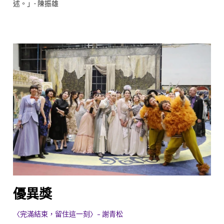
述。」- 陳振雄
優異獎
〈完滿結束，留住這一刻〉- 謝青松