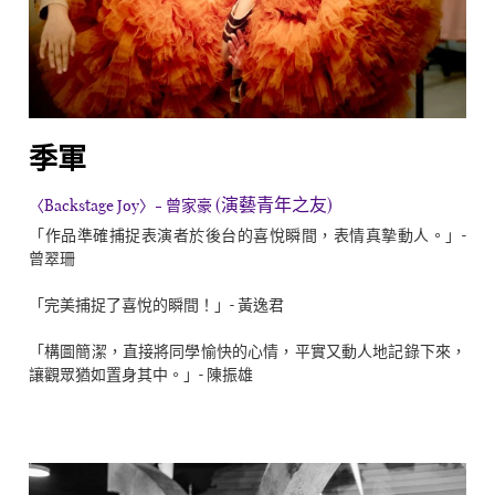
季軍
(演藝青年之友)
〈Backstage Joy〉- 曾家豪
「作品準確捕捉表演者於後台的喜悅瞬間，表情真摯動人。」-
曾翠珊
「完美捕捉了喜悅的瞬間！」- 黃逸君
「構圖簡潔，直接將同學愉快的心情，平實又動人地記錄下來，
讓觀眾猶如置身其中。」- 陳振雄