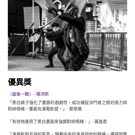
優異獎
〈最後一戰〉- 楊沛熙
「黑白調子強化了畫面的戲劇性，成功捕捉決鬥者之間的張力與
對峙情緒，畫面充滿電影感。」- 曾翠珊
「有效地運用了黑白畫面來強調對峙情緒．」- 黃逸君
「演員較勁互拼的氣氛，隨著中央的演員到他的眼神，連接到整