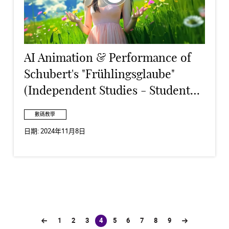
AI Animation & Performance of
Schubert's "Frühlingsglaube"
(Independent Studies - Student
Work)
數碼教學
日期:
2024年11月8日
1
2
3
4
5
6
7
8
9
(current)