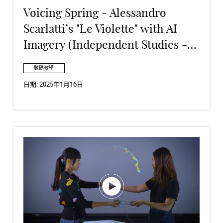
Voicing Spring - Alessandro
Scarlatti’s "Le Violette" with AI
Imagery (Independent Studies -
Student Work)
數碼教學
日期:
2025年1月16日