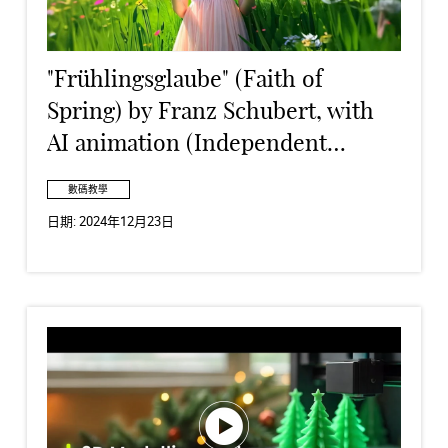
"Frühlingsglaube" (Faith of
Spring) by Franz Schubert, with
AI animation (Independent
Studies - Student Work)
數碼教學
日期:
2024年12月23日