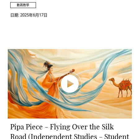
數碼教學
日期:
2025年6月17日
Pipa Piece - Flying Over the Silk
Road (Independent Studies - Student