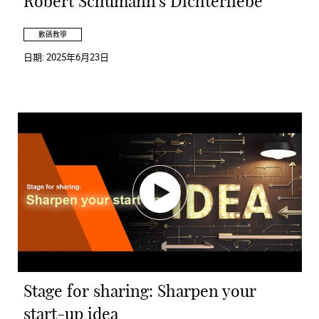
Robert Schumann's Dichterliebe"
數碼教學
日期:
2025年6月23日
Stage for sharing: Sharpen your
start-up idea