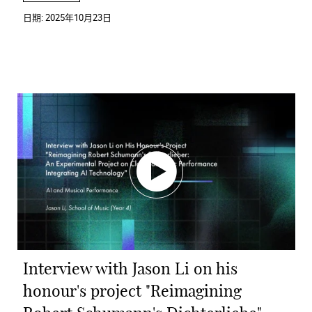
日期:
2025年10月23日
Interview with Jason Li on his
honour's project "Reimagining