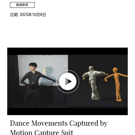
數碼教學
日期:
2025年10月8日
Dance Movements Captured by
Motion Capture Suit