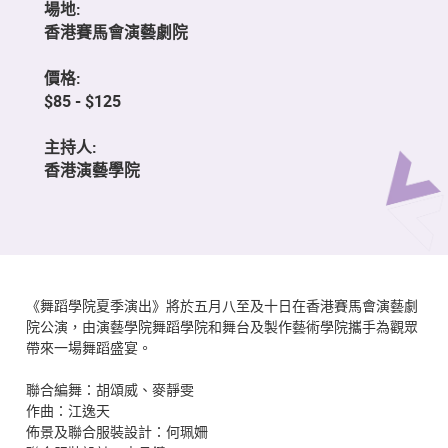
場地:
香港賽馬會演藝劇院
價格:
$85 - $125
主持人:
香港演藝學院
《舞蹈學院夏季演出》將於五月八至及十日在香港賽馬會演藝劇
院公演，由演藝學院舞蹈學院和舞台及製作藝術學院攜手為觀眾
帶來一場舞蹈盛宴。
聯合編舞：胡頌威、麥靜雯
作曲：江逸天
佈景及聯合服裝設計：何珮姍