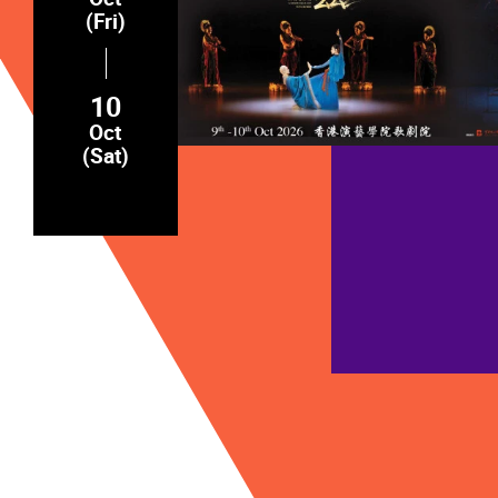
(Fri)
10
Oct
(Sat)