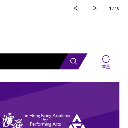
雷鵬等一眾內地資深藝術家。今次演出陣容，以新疆藝術
1
/ 10
大學年輕舞者為骨幹，聯同內地出色嘅青年舞蹈家同台演
搜索
重置