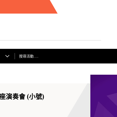
型設計徐彬同道具設計
劇院歌舞團同新疆師範
出。
搜尋活動……
演奏會 (小號)