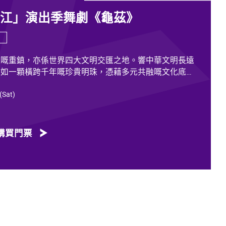
香江」演出季舞劇《龜茲》
道嘅重鎮，亦係世界四大文明交匯之地。響中華文明長遠
猶如一顆橫跨千年嘅珍貴明珠，憑藉多元共融嘅文化底
放歷久不衰嘅光彩。
 (Sat)
載住歷代各族人士嘅足跡同情誼。無論係石窟壁畫當中身
，抑或是「蘇幕遮」盛會入面各族民眾嘅舞姿，充分體現
融嘅關係，既是新疆歷史文化嘅真實寫照，亦印證咗中華
購買門票
質。舞劇《龜茲》就沿住呢段歷史足跡創作，透過鳩摩羅
求法嘅跨時空故事，將龜茲千年嘅文化演變透過舞台呈現
一班頂尖藝術工作者，由佟睿睿出任總編導，文史學者韓
隊仲包括製作人李東、作曲家郭思達、執行編導何滔同王
運、服裝設計陽東霖、視覺總監王涵，以及編導李宏鈞、
爾、付陽雪，仲有多媒體設計胡天驥、燈光設計劉釗、造