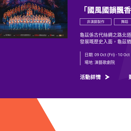
「國風國韻飄
非演藝製作
舞蹈
龜茲係古代絲綢之路北
發展嘅歷史入面，龜茲
蘊，展現獨特韻致，綻
日期:
09 Oct (Fri) - 10 Oct
千年以來，龜茲文化承
場地:
演藝歌劇院
着西域服飾嘅供養人物
各族交融共生、彼此相
活動詳情
文明多元一體嘅發展特
什東來弘法、玄奘西行
出來。
今次舞劇《龜茲》雲集
子勇擔任編劇；創作團
彭、舞台美術設計秦立
魏威、古力加娜提·沙塔