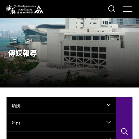
打開搜
香港演藝學院
主頁
媒體
傳媒報導
類別
年份
搜