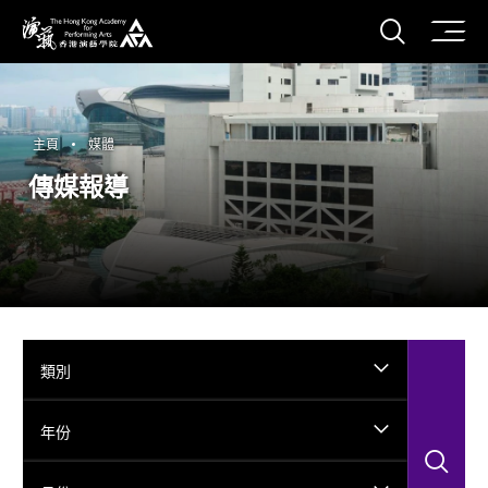
打開搜
香港演藝學院
主頁
媒體
傳媒報導
類別
年份
搜