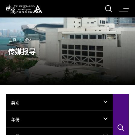
打开搜
香港演艺学院
主页
媒体
传媒报导
类别
年份
搜