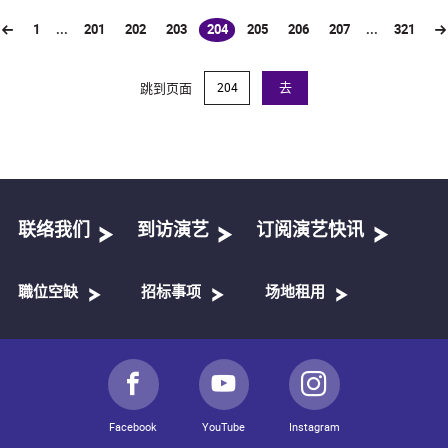
1
...
201
202
203
204
205
206
207
...
321
(current)
跳到页面
去
联络我们
到访演艺
订阅演艺快讯
職位空缺
招标事项
场地租用
Facebook
YouTube
Instagram