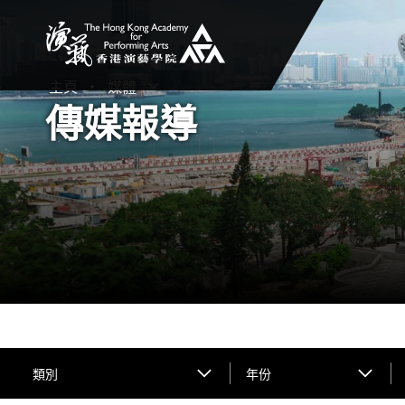
香港演藝學院
主頁
媒體
打開子選單
關閉子選單
傳媒報導
類別
年份