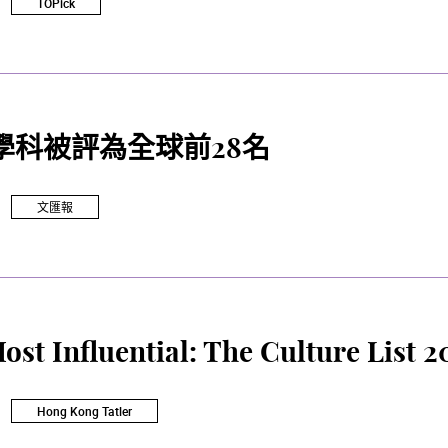
TOPick
學科被評為全球前28名
文匯報
Most Influential: The Culture List 2
Hong Kong Tatler