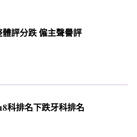
整體評分跌 僱主聲譽評
18科排名下跌牙科排名