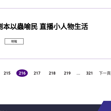
劇本以蟲喻民 直播小人物生活
明報
215
216
217
218
219
...
321
下一頁
(current)