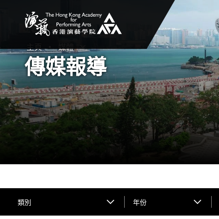
香港演藝學院
主頁
媒體
打開子選單
關閉子選單
傳媒報導
類別
年份