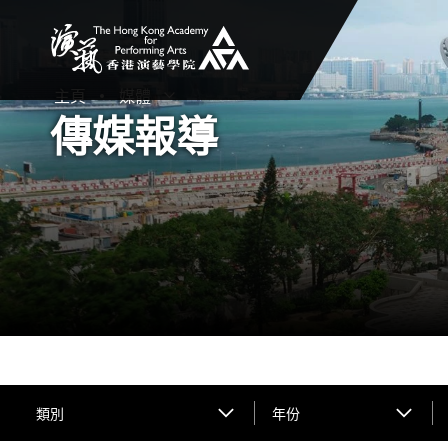
香港演藝學院
主頁
媒體
打開子選單
關閉子選單
傳媒報導
類別
年份