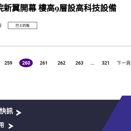
院新翼開幕 樓高9層設高科技設備
日
巴士的報
259
260
261
262
263
...
321
下一頁
(current)
快訊
用