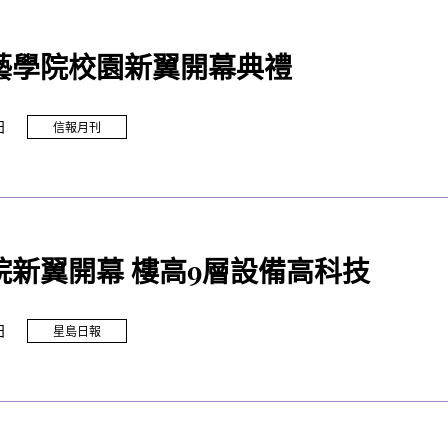
藝學院校園新翼開幕典禮
日
信報月刊
院新翼開幕 樓高9層設備高科技
日
星島日報