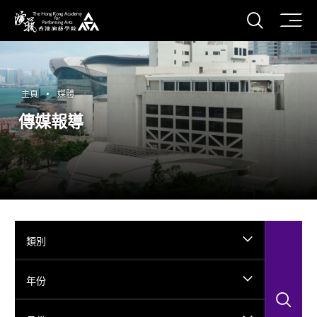
打開搜
香港演藝學院
主頁
媒體
傳媒報導
類別
年份
搜