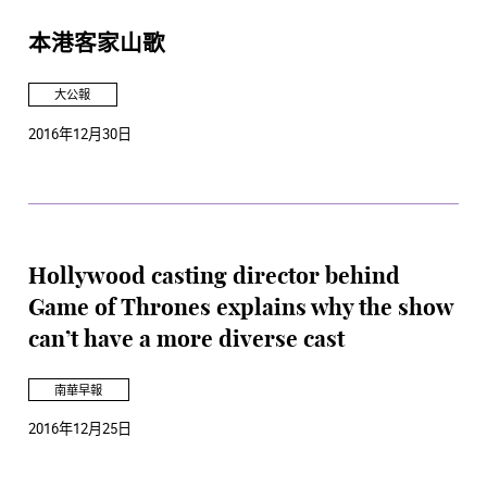
本港客家山歌
大公報
2016年12月30日
Hollywood casting director behind
Game of Thrones explains why the show
can’t have a more diverse cast
南華早報
2016年12月25日