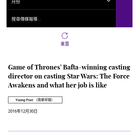
月份
搜尋傳媒報導...
重置
Game of Thrones' Bafta-winning casting
director on casting Star Wars: The Force
Awakens and what her job is like
Young Post （南華早報）
2016年12月30日