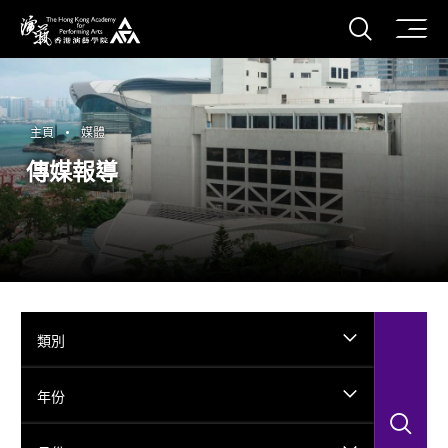
打開搜
香港演藝學院
主頁
媒體
傳媒報導
類別
年份
搜