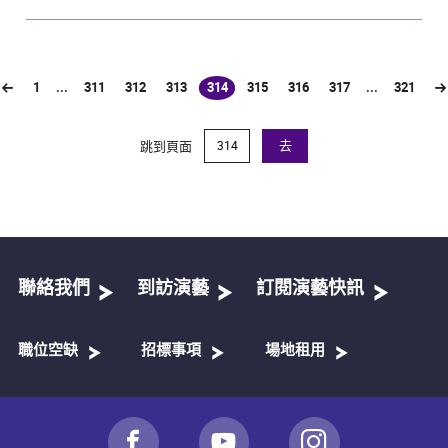
1
...
311
312
313
314
315
316
317
...
321
(current)
跳到頁面
去
聯絡我們
到訪演藝
訂閱演藝快訊
職位空缺
招標事項
場地租用