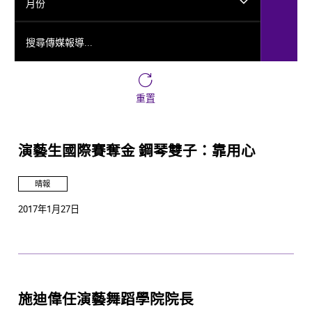
月份
搜尋傳媒報導...
重置
演藝生國際賽奪金 鋼琴雙子：靠用心
晴報
2017年1月27日
施迪偉任演藝舞蹈學院院長