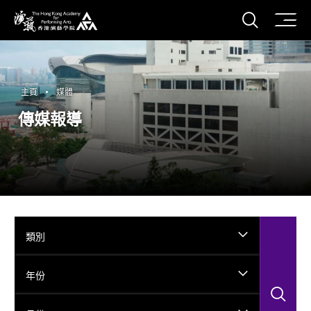
打開搜
香港演藝學院
主頁
媒體
傳媒報導
類別
年份
搜