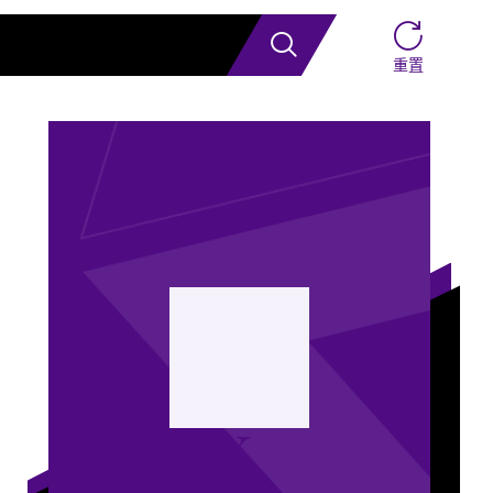
搜索
重置
CK