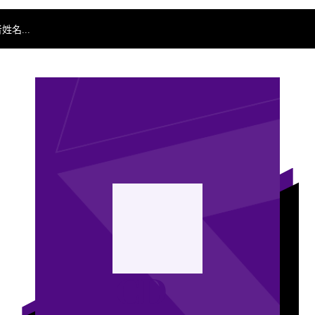
名...
CD