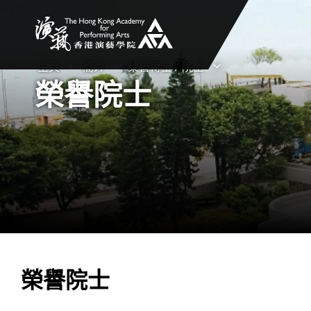
香港演藝學院
主頁
簡介
榮譽博士 / 院士
打開子選單
關閉子選單
榮譽院士
榮譽院士