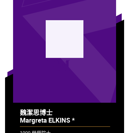
EM
魏潔思博士
Margreta ELKINS *
- 已故
1999 榮譽院士