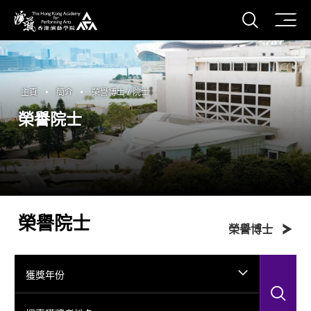
打開搜
香港演藝學院
主頁
簡介
榮譽博士 / 院士
榮譽院士
榮譽院士
榮譽博士
獲獎年份
搜
搜索獲獎者姓名...