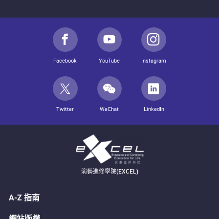
Facebook
YouTube
Instagram
Twitter
WeChat
LinkedIn
演藝進修學院(EXCEL)
A-Z 指南
網站版權