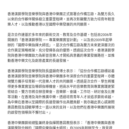
香港演藝學院音樂學院與香港中樂團正式簽署合作備忘錄，為雙方長久
以來的合作夥伴關係樹立重要里程碑，並再次彰顯雙方致力培育年輕音
樂人才，以及推動香港以至國際中樂發展的共同願景。
是次合作建基於多年來的藝術交流、教育及合作基礎，包括自2006年
開展的「香港演藝學院 —— 專業樂團實習計劃」，以及自2009年起舉
辦的「國際中樂指揮大師班」，是次合作備忘錄為雙方未來更深層次的
合作奠定策略框架，充分發揮各自的優勢。透過這次合作，香港演藝學
院與香港中樂團致力為新晉音樂人才開拓具意義的專業發展路徑，並推
動香港中樂文化及創意產業的長遠發展。
香港演藝學院音樂學院院長盛韻奇博士表示：「這份合作備忘錄標誌着
香港演藝學院音樂學院與香港中樂團多年深厚合作的重要里程碑，亦體
現雙方攜手培育新一代音樂人才的共同願景。透過是次合作，學生將獲
得更多專業實習及導師指導機會，把高水平的音樂教育與專業實踐更緊
密結合。雙方亦將合辦音樂會、音樂節、會議、工作坊、研討會及比賽
等活動，在香港及海外推廣中樂。透過培育青年人才並追求藝術卓越，
為中樂在香港以至國際的長遠發展作出具體貢獻。我亦藉此衷心感謝閻
惠昌教授及錢敏華博士一直以來的支持，以及他們在香港中樂團所展現
的啟發性領導與不懈付出。」
香港中樂團藝術總監兼終身指揮閻惠昌教授表示：「香港中樂團與香港
演藝學院合辦的『國際中樂指揮大師班』自2009年創辦至今，我見證