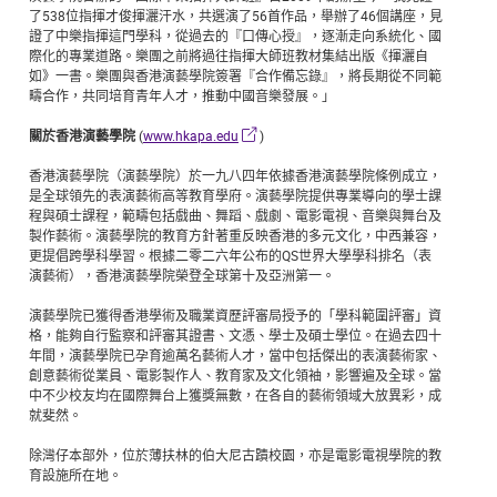
了538位指揮才俊揮灑汗水，共選演了56首作品，舉辦了46個講座，見
證了中樂指揮這門學科，從過去的『口傳心授』，逐漸走向系統化、國
際化的專業道路。樂團之前將過往指揮大師班教材集結出版《揮灑自
如》一書。樂團與香港演藝學院簽署『合作備忘錄』，將長期從不同範
疇合作，共同培育青年人才，推動中國音樂發展。」
關於香港演藝學院
(
www.hkapa.edu
)
香港演藝學院（演藝學院）於一九八四年依據香港演藝學院條例成立，
是全球領先的表演藝術高等教育學府。演藝學院提供專業導向的學士課
程與碩士課程，範疇包括戲曲、舞蹈、戲劇、電影電視、音樂與舞台及
製作藝術。演藝學院的教育方針著重反映香港的多元文化，中西兼容，
更提倡跨學科學習。根據二零二六年公布的QS世界大學學科排名（表
演藝術），香港演藝學院榮登全球第十及亞洲第一。
演藝學院已獲得香港學術及職業資歷評審局授予的「學科範圍評審」資
格，能夠自行監察和評審其證書、文憑、學士及碩士學位。在過去四十
年間，演藝學院已孕育逾萬名藝術人才，當中包括傑出的表演藝術家、
創意藝術從業員、電影製作人、教育家及文化領袖，影響遍及全球。當
中不少校友均在國際舞台上獲獎無數，在各自的藝術領域大放異彩，成
就斐然。
除灣仔本部外，位於薄扶林的伯大尼古蹟校園，亦是電影電視學院的教
育設施所在地。