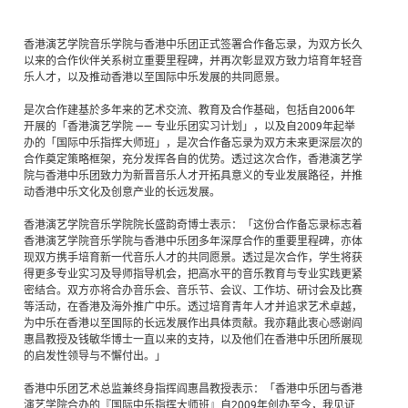
香港演艺学院音乐学院与香港中乐团正式签署合作备忘录，为双方长久
以来的合作伙伴关系树立重要里程碑，并再次彰显双方致力培育年轻音
乐人才，以及推动香港以至国际中乐发展的共同愿景。
是次合作建基於多年来的艺术交流、教育及合作基础，包括自2006年
开展的「香港演艺学院 —— 专业乐团实习计划」，以及自2009年起举
办的「国际中乐指挥大师班」，是次合作备忘录为双方未来更深层次的
合作奠定策略框架，充分发挥各自的优势。透过这次合作，香港演艺学
院与香港中乐团致力为新晋音乐人才开拓具意义的专业发展路径，并推
动香港中乐文化及创意产业的长远发展。
香港演艺学院音乐学院院长盛韵奇博士表示：「这份合作备忘录标志着
香港演艺学院音乐学院与香港中乐团多年深厚合作的重要里程碑，亦体
现双方携手培育新一代音乐人才的共同愿景。透过是次合作，学生将获
得更多专业实习及导师指导机会，把高水平的音乐教育与专业实践更紧
密结合。双方亦将合办音乐会、音乐节、会议、工作坊、研讨会及比赛
等活动，在香港及海外推广中乐。透过培育青年人才并追求艺术卓越，
为中乐在香港以至国际的长远发展作出具体贡献。我亦藉此衷心感谢阎
惠昌教授及钱敏华博士一直以来的支持，以及他们在香港中乐团所展现
的启发性领导与不懈付出。」
香港中乐团艺术总监兼终身指挥阎惠昌教授表示：「香港中乐团与香港
演艺学院合办的『国际中乐指挥大师班』自2009年创办至今，我见证