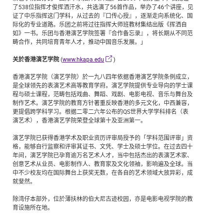
了538位指挥才俊挥洒汗水，共选演了56首作品，举办了46个讲座，见
证了中乐指挥这门学科，从过去的『口传心授』，逐渐走向系统化、国
际化的专业道路。乐团之前将过往指挥大师班教材集结出版《挥洒自
如》一书。乐团与香港演艺学院签署『合作备忘录』，将长期从不同范
畴合作，共同培育青年人才，推动中国音乐发展。」
关於香港演艺学院
(
www.hkapa.edu
)
香港演艺学院（演艺学院）於一九八四年依据香港演艺学院条例成立，
是全球领先的表演艺术高等教育学府。演艺学院提供专业导向的学士课
程与硕士课程，范畴包括戏曲、舞蹈、戏剧、电影电视、音乐与舞台及
制作艺术。演艺学院的教育方针著重反映香港的多元文化，中西兼容，
更提倡跨学科学习。根据二零二六年公布的QS世界大学学科排名（表
演艺术），香港演艺学院荣登全球第十及亚洲第一。
演艺学院已获得香港学术及职业资历评审局授予的「学科范围评审」资
格，能够自行监察和评审其证书、文凭、学士及硕士学位。在过去四十
年间，演艺学院已孕育逾万名艺术人才，当中包括杰出的表演艺术家、
创意艺术从业员、电影制作人、教育家及文化领袖，影响遍及全球。当
中不少校友均在国际舞台上获奖无数，在各自的艺术领域大放异彩，成
就斐然。
除湾仔本部外，位於薄扶林的伯大尼古迹校园，亦是电影电视学院的教
育设施所在地。