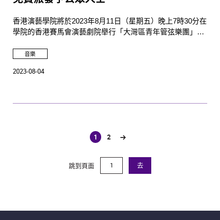
香港演藝學院將於2023年8月11日（星期五）晚上7時30分在
學院的香港賽馬會演藝劇院舉行「大灣區青年管弦樂團」首
演音樂會。門票將於8月7日 （下星期一）下午1時至晚上6時
在演藝學院票房免費派發！
音樂
2023-08-04
1
2
(current)
跳到頁面
去