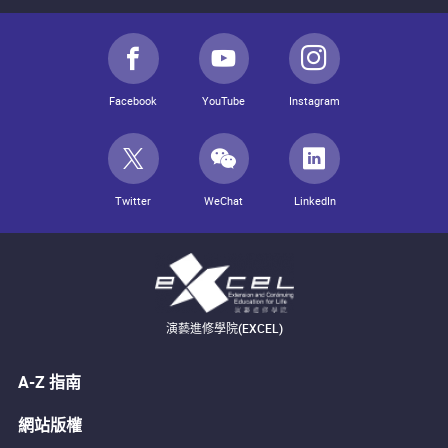
Facebook
YouTube
Instagram
Twitter
WeChat
LinkedIn
演藝進修學院(EXCEL)
A-Z 指南
網站版權