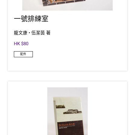
一號排練室
龍文康 • 伍潔茵 著
HK $80
配件