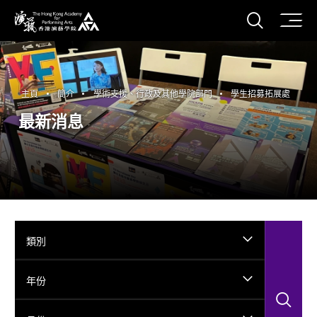
打開搜
香港演藝學院
主頁
簡介
學術支援、行政及其他學院部門
學生招募拓展處
最新消息
類別
年份
搜