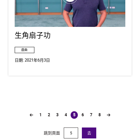
生角扇子功
戲曲
日期:
2021年6月3日
1
2
3
4
5
6
7
8
(current)
跳到頁面
去