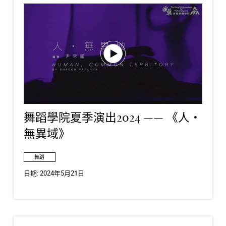
舞蹈學院夏季演出2024 —— 《人・
無異域》
舞蹈
日期:
2024年5月21日