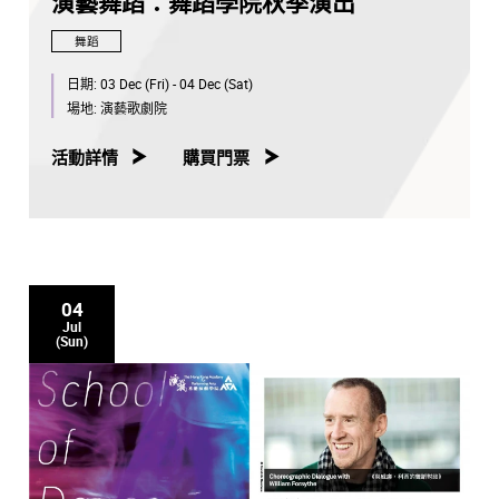
演藝舞蹈：舞蹈學院秋季演出
舞蹈
日期:
03 Dec (Fri) - 04 Dec (Sat)
場地:
演藝歌劇院
活動詳情
購買門票
04
Jul
(Sun)