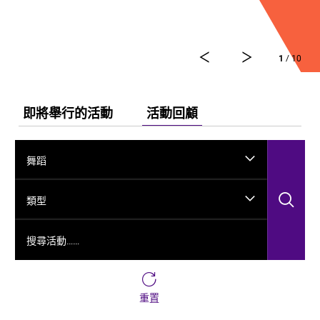
弘法、玄奘西行求法嘅跨時空故事，將龜茲千年嘅文化
演變透過舞台呈現出來。
今次舞劇《龜茲》雲集一班頂尖藝術工作者，由佟睿睿
1
/ 10
出任總編導，文史學者韓子勇擔任編劇；創作團隊仲包
括製作人李東、作曲家郭思達、執行編導何滔同王彭、
舞台美術設計秦立運、服裝設計陽東霖、視覺總監王
涵，以及編導李宏鈞、魏威、古力加娜提·沙塔爾、付陽
即將舉行的活動
活動回顧
雪，仲有多媒體設計胡天驥、燈光設計劉釗、造型設計
徐彬同道具設計雷鵬等一眾內地資深藝術家。今次演出
陣容，以新疆藝術劇院歌舞團同新疆師範大學年輕舞者
舞蹈
為骨幹，聯同內地出色嘅青年舞蹈家同台演出。
搜
類型
搜尋活動……
重置