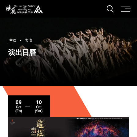
打開搜
香港演藝學院
主頁
表演
演出日曆
09
10
Oct
Oct
(Fri)
(Sat)