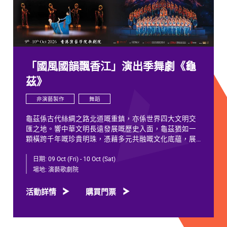
「國風國韻飄香江」演出季舞劇《龜
茲》
非演藝製作
舞蹈
龜茲係古代絲綢之路北道嘅重鎮，亦係世界四大文明交
匯之地。響中華文明長遠發展嘅歷史入面，龜茲猶如一
顆橫跨千年嘅珍貴明珠，憑藉多元共融嘅文化底蘊，展
現獨特韻致，綻放歷久不衰嘅光彩。
日期:
09 Oct (Fri) - 10 Oct (Sat)
千年以來，龜茲文化承載住歷代各族人士嘅足跡同情
場地:
演藝歌劇院
誼。無論係石窟壁畫當中身着西域服飾嘅供養人物，抑
或是「蘇幕遮」盛會入面各族民眾嘅舞姿，充分體現各
活動詳情
購買門票
族交融共生、彼此相融嘅關係，既是新疆歷史文化嘅真
實寫照，亦印證咗中華文明多元一體嘅發展特質。舞劇
《龜茲》就沿住呢段歷史足跡創作，透過鳩摩羅什東來