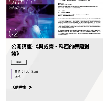
公開講座:《與威廉・科西的舞蹈對
談》
舞蹈
日期:
04 Jul (Sun)
場地:
活動詳情