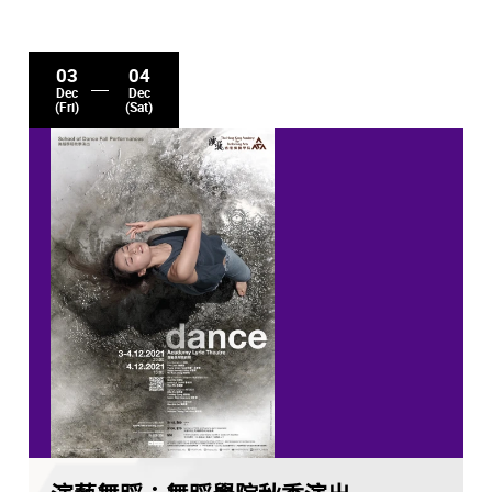
03
04
Dec
Dec
(Fri)
(Sat)