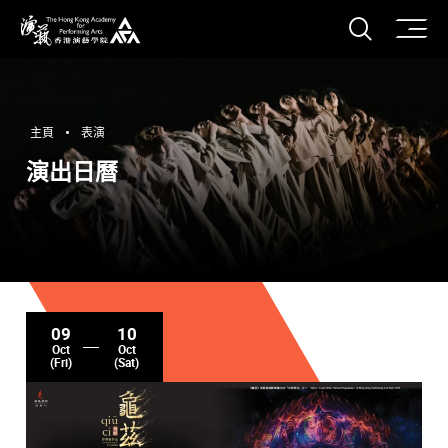
打開搜
香港演藝學院
主頁
表演
演出日曆
09
10
Oct
Oct
(Fri)
(Sat)