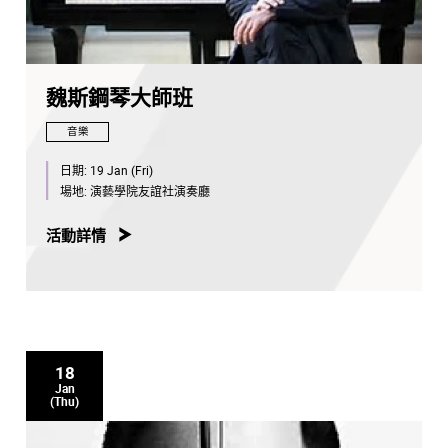
魏斯鋼琴大師班
音樂
日期:
19 Jan (Fri)
場地:
演藝學院友誼社演奏廳
活動詳情
18
Jan
(Thu)