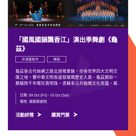
「國風國韻飄香江」演出季舞劇《龜
茲》
非演藝製作
舞蹈
龜茲係古代絲綢之路北道嘅重鎮，亦係世界四大文明交
匯之地。響中華文明長遠發展嘅歷史入面，龜茲猶如一
顆橫跨千年嘅珍貴明珠，憑藉多元共融嘅文化底蘊，展
現獨特韻致，綻放歷久不衰嘅光彩。
日期:
09 Oct (Fri) - 10 Oct (Sat)
千年以來，龜茲文化承載住歷代各族人士嘅足跡同情
場地:
演藝歌劇院
誼。無論係石窟壁畫當中身着西域服飾嘅供養人物，抑
或是「蘇幕遮」盛會入面各族民眾嘅舞姿，充分體現各
活動詳情
購買門票
族交融共生、彼此相融嘅關係，既是新疆歷史文化嘅真
實寫照，亦印證咗中華文明多元一體嘅發展特質。舞劇
《龜茲》就沿住呢段歷史足跡創作，透過鳩摩羅什東來