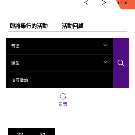
弘法、玄奘西行求法嘅跨時空故事，將龜茲千年嘅文化
1
/ 10
演變透過舞台呈現出來。
今次舞劇《龜茲》雲集一班頂尖藝術工作者，由佟睿睿
出任總編導，文史學者韓子勇擔任編劇；創作團隊仲包
即將舉行的活動
活動回顧
括製作人李東、作曲家郭思達、執行編導何滔同王彭、
舞台美術設計秦立運、服裝設計陽東霖、視覺總監王
涵，以及編導李宏鈞、魏威、古力加娜提·沙塔爾、付陽
音樂
雪，仲有多媒體設計胡天驥、燈光設計劉釗、造型設計
徐彬同道具設計雷鵬等一眾內地資深藝術家。今次演出
搜
陣容，以新疆藝術劇院歌舞團同新疆師範大學年輕舞者
類型
為骨幹，聯同內地出色嘅青年舞蹈家同台演出。
搜尋活動……
重置
22
21