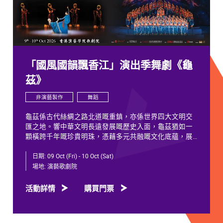
「國風國韻飄香江」演出季舞劇《龜
茲》
非演藝製作
舞蹈
龜茲係古代絲綢之路北道嘅重鎮，亦係世界四大文明交
匯之地。響中華文明長遠發展嘅歷史入面，龜茲猶如一
顆橫跨千年嘅珍貴明珠，憑藉多元共融嘅文化底蘊，展
現獨特韻致，綻放歷久不衰嘅光彩。
日期:
09 Oct (Fri) - 10 Oct (Sat)
千年以來，龜茲文化承載住歷代各族人士嘅足跡同情
場地:
演藝歌劇院
誼。無論係石窟壁畫當中身着西域服飾嘅供養人物，抑
或是「蘇幕遮」盛會入面各族民眾嘅舞姿，充分體現各
活動詳情
購買門票
族交融共生、彼此相融嘅關係，既是新疆歷史文化嘅真
實寫照，亦印證咗中華文明多元一體嘅發展特質。舞劇
《龜茲》就沿住呢段歷史足跡創作，透過鳩摩羅什東來