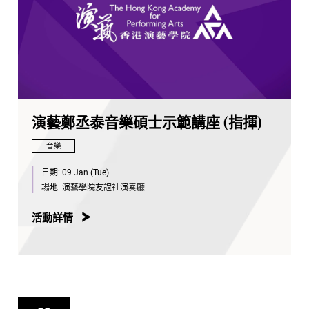
演藝鄭丞泰音樂碩士示範講座 (指揮)
音樂
日期:
09 Jan (Tue)
場地:
演藝學院友誼社演奏廳
活動詳情