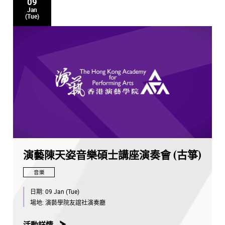
09
Jan
(Tue)
演藝陳天姿音樂碩士講座演奏會 (古箏)
音樂
日期:
09 Jan (Tue)
場地:
演藝學院友誼社演奏廳
活動詳情