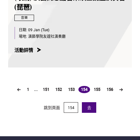
(琵琶)
音樂
日期:
09 Jan (Tue)
場地:
演藝學院友誼社演奏廳
活動詳情
1
...
151
152
153
154
155
156
(current)
跳到頁面
去