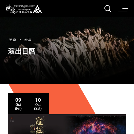
打開搜
香港演藝學院
主頁
表演
演出日曆
09
10
Oct
Oct
(Fri)
(Sat)