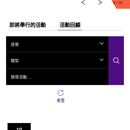
弘法、玄奘西行求法嘅跨時空故事，將龜茲千年嘅文化
1
/ 10
演變透過舞台呈現出來。
今次舞劇《龜茲》雲集一班頂尖藝術工作者，由佟睿睿
出任總編導，文史學者韓子勇擔任編劇；創作團隊仲包
即將舉行的活動
活動回顧
括製作人李東、作曲家郭思達、執行編導何滔同王彭、
舞台美術設計秦立運、服裝設計陽東霖、視覺總監王
涵，以及編導李宏鈞、魏威、古力加娜提·沙塔爾、付陽
音樂
雪，仲有多媒體設計胡天驥、燈光設計劉釗、造型設計
徐彬同道具設計雷鵬等一眾內地資深藝術家。今次演出
搜
陣容，以新疆藝術劇院歌舞團同新疆師範大學年輕舞者
類型
為骨幹，聯同內地出色嘅青年舞蹈家同台演出。
搜尋活動……
重置
10