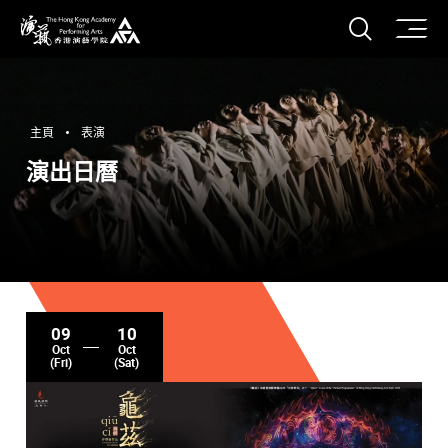
打開搜
香港演藝學院
主頁
表演
演出日曆
09
10
Oct
Oct
(Fri)
(Sat)