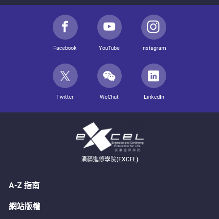
Facebook
YouTube
Instagram
Twitter
WeChat
LinkedIn
演藝進修學院(EXCEL)
A-Z 指南
網站版權