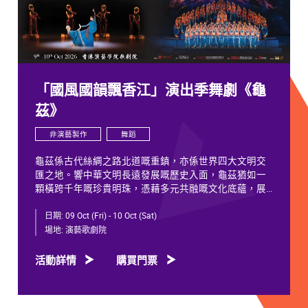
「國風國韻飄香江」演出季舞劇《龜
茲》
非演藝製作
舞蹈
龜茲係古代絲綢之路北道嘅重鎮，亦係世界四大文明交
匯之地。響中華文明長遠發展嘅歷史入面，龜茲猶如一
顆橫跨千年嘅珍貴明珠，憑藉多元共融嘅文化底蘊，展
現獨特韻致，綻放歷久不衰嘅光彩。
日期:
09 Oct (Fri) - 10 Oct (Sat)
千年以來，龜茲文化承載住歷代各族人士嘅足跡同情
場地:
演藝歌劇院
誼。無論係石窟壁畫當中身着西域服飾嘅供養人物，抑
或是「蘇幕遮」盛會入面各族民眾嘅舞姿，充分體現各
活動詳情
購買門票
族交融共生、彼此相融嘅關係，既是新疆歷史文化嘅真
實寫照，亦印證咗中華文明多元一體嘅發展特質。舞劇
《龜茲》就沿住呢段歷史足跡創作，透過鳩摩羅什東來