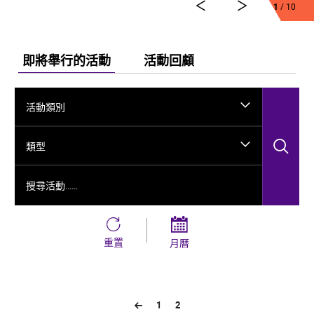
弘法、玄奘西行求法嘅跨時空故事，將龜茲千年嘅文化
1
/ 10
演變透過舞台呈現出來。
今次舞劇《龜茲》雲集一班頂尖藝術工作者，由佟睿睿
出任總編導，文史學者韓子勇擔任編劇；創作團隊仲包
即將舉行的活動
活動回顧
括製作人李東、作曲家郭思達、執行編導何滔同王彭、
舞台美術設計秦立運、服裝設計陽東霖、視覺總監王
涵，以及編導李宏鈞、魏威、古力加娜提·沙塔爾、付陽
活動類別
雪，仲有多媒體設計胡天驥、燈光設計劉釗、造型設計
徐彬同道具設計雷鵬等一眾內地資深藝術家。今次演出
搜
陣容，以新疆藝術劇院歌舞團同新疆師範大學年輕舞者
類型
為骨幹，聯同內地出色嘅青年舞蹈家同台演出。
搜尋活動……
重置
月曆
1
2