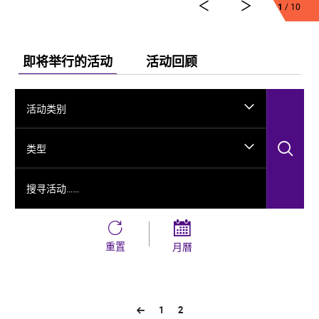
1
/ 10
舞剧《龟兹》集结了各方力量，佟睿睿担任总编导，文
史学者韩子勇担任编剧，主创团队汇集了制作人李东，
作曲家郭思达，执行编导何滔、王彭，舞美设计秦立
运，服装设计阳东霖，视觉总监王涵，编导李宏钧、魏
即将举行的活动
活动回顾
威、古力加娜提·沙塔尔、付阳雪，多媒体设计胡天骥，
灯光设计刘钊，造型设计徐彬，道具设计雷鹏等诸多国
内艺术家。舞剧以新疆艺术剧院歌舞团和新疆师范大学
活动类别
的青年舞者为班底，携手国内优秀青年舞蹈艺术家共同
出演。
搜
类型
搜寻活动……
重置
月曆
1
2