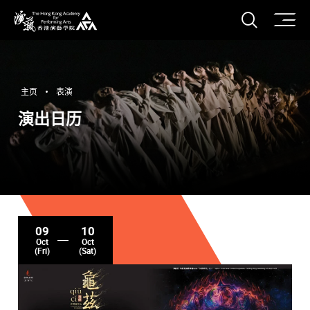
打开搜
香港演艺学院
主页
表演
演出日历
09
10
Oct
Oct
(Fri)
(Sat)