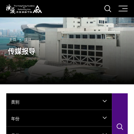
打开搜
香港演艺学院
主页
媒体
传媒报导
类别
年份
搜