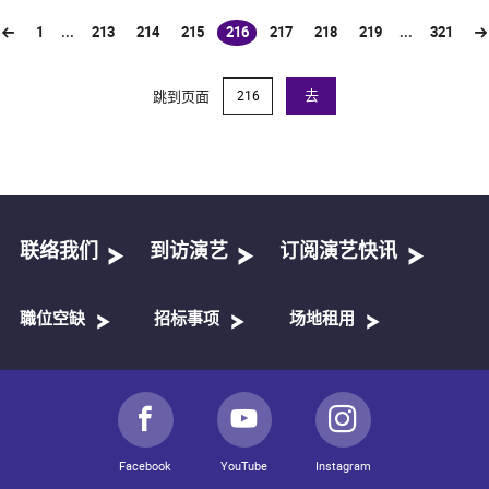
1
...
213
214
215
216
217
218
219
...
321
(current)
跳到页面
去
联络我们
到访演艺
订阅演艺快讯
職位空缺
招标事项
场地租用
Facebook
YouTube
Instagram