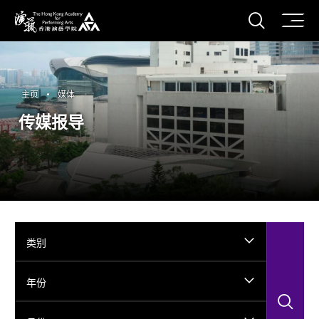
打开搜
香港演艺学院
主页
媒体
传媒报导
类别
年份
搜