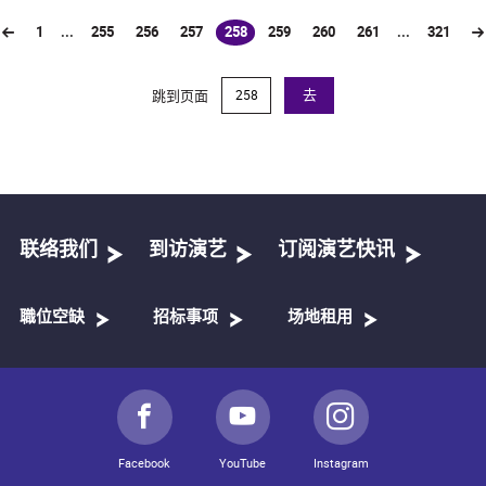
1
...
255
256
257
258
259
260
261
...
321
(current)
跳到页面
去
联络我们
到访演艺
订阅演艺快讯
職位空缺
招标事项
场地租用
Facebook
YouTube
Instagram