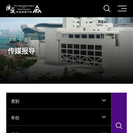
打开搜
香港演艺学院
主页
媒体
传媒报导
类别
年份
搜