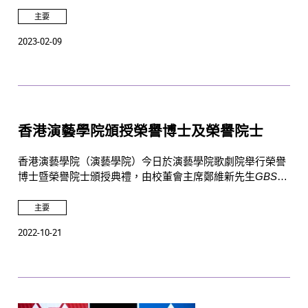
仔本部及位於薄扶林的伯大尼古蹟校園參觀。
主要
2023-02-09
香港演藝學院頒授榮譽博士及榮譽院士
香港演藝學院（演藝學院）今日於演藝學院歌劇院舉行榮譽
博士暨榮譽院士頒授典禮，由校董會主席鄭維新先生
GBS
JP
主禮並頒授榮譽博士及榮譽院士銜予七位社會傑出人士，
以表彰他們在文化發展和表演藝術方面的成就及對演藝學院
主要
發展的貢獻。校長蔡敏志教授衷心感謝各榮譽博士和榮譽院
2022-10-21
士對演藝學院的鼎力支持。