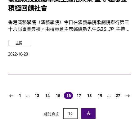
積極回饋社會
香港演藝學院（演藝學院）今日在演藝學院歌劇院舉行第三
十六屆畢業典禮，由校董會主席鄭維新先生
GBS
JP
主持頒
授儀式，與畢業生共同見證這重要的時刻。
主要
2022-10-20
1
...
13
14
15
16
17
18
19
...
27
(current)
跳到頁面
去