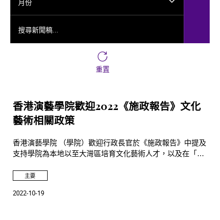
月份
搜尋新聞稿...
重置
香港演藝學院歡迎2022《施政報告》文化
藝術相關政策
香港演藝學院 （學院）歡迎行政長官於《施政報告》中提及
支持學院為本地以至大灣區培育文化藝術人才，以及在「北
部都會區」設立另一校舍和增加非本地生比例的決定。學院
同時感謝行政長官透過開展不同文藝範疇的見習計劃，資助
主要
演藝學院學生在藝團和西九文化區實習。
2022-10-19