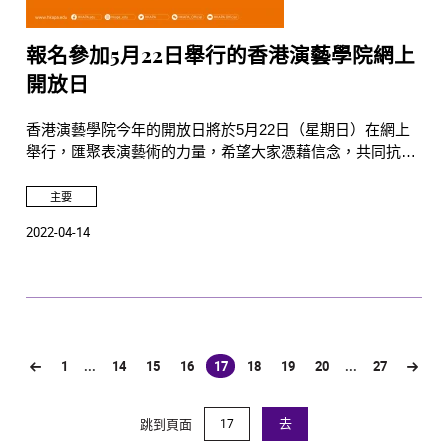
報名參加5月22日舉行的香港演藝學院網上
開放日
香港演藝學院今年的開放日將於5月22日（星期日）在網上
舉行，匯聚表演藝術的力量，希望大家憑藉信念，共同抗
疫！市民大眾可預先登入活動網
站 https://openday2022.hkapa.edu 報名，當日10時起便可透
主要
過活動網頁進入網上校園，欣賞到六大學院精心炮製的精彩
2022-04-14
短片。
1
...
14
15
16
17
18
19
20
...
27
(current)
跳到頁面
去