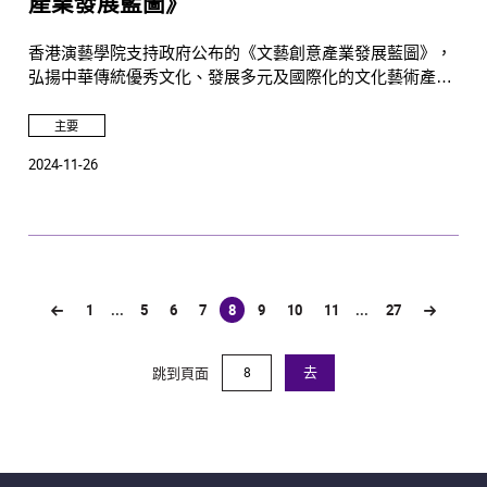
產業發展藍圖》
香港演藝學院支持政府公布的《文藝創意產業發展藍圖》，
弘揚中華傳統優秀文化、發展多元及國際化的文化藝術產
業、建立國際平台，促進中外文化藝術交流和完善文藝創意
產業生態圈。演藝學院亦感謝政府繼續進一步優化文化及經
主要
濟政策，並持續提升香港藝術社群的文化自信。自一九八四
2024-11-26
年創校以來，演藝學院作為政府文化政策夥伴，一直秉持其
兩大使命，包括培育表演藝術人才及貢獻香港及區內的文化
藝術發展。演藝學院相信今天公布的藍圖將為推動本地、大
灣區及區內的文化藝術和社會經濟發展帶來莫大裨益，特別
是提升香港作為中外文化交流中心的獨特地位。
1
...
5
6
7
8
9
10
11
...
27
(current)
跳到頁面
去