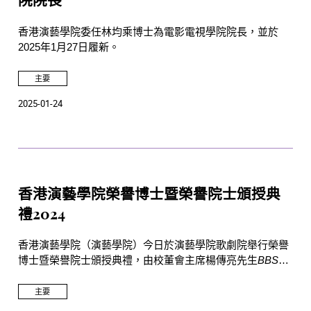
院院長
香港演藝學院委任林均乘博士為電影電視學院院長，並於
2025年1月27日履新。
主要
2025-01-24
香港演藝學院榮譽博士暨榮譽院士頒授典
禮2024
香港演藝學院（演藝學院）今日於演藝學院歌劇院舉行榮譽
博士暨榮譽院士頒授典禮，由校董會主席楊傳亮先生
BBS
JP
主禮並頒授榮譽博士及榮譽院士銜予十位社會傑出人士，
以表彰他們在文化發展和表演藝術方面的成就及對演藝學院
主要
發展的貢獻。校長蔡敏志教授衷心感謝各榮譽博士和榮譽院