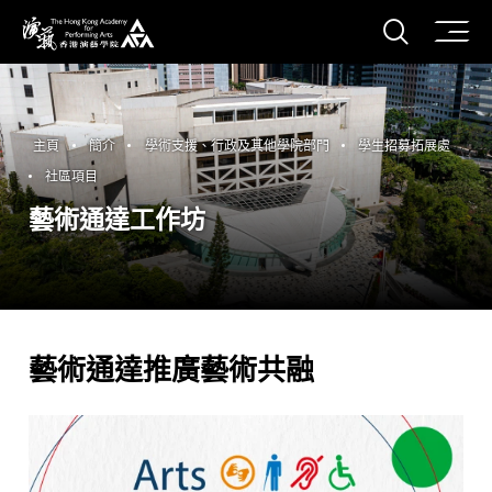
打開搜
香港演藝學院
主頁
簡介
學術支援、行政及其他學院部門
學生招募拓展處
社區項目
藝術通達工作坊
藝術通達推廣藝術共融