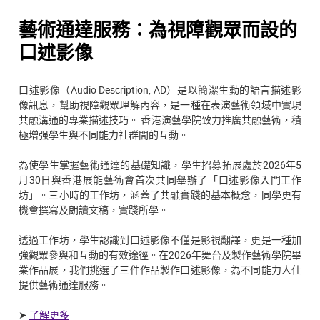
藝術通達服務：為視障觀眾而設的
口述影像
口述影像（Audio Description, AD）是以簡潔生動的語言描述影
像訊息，幫助視障觀眾理解內容，是一種在表演藝術領域中實現
共融溝通的專業描述技巧。 香港演藝學院致力推廣共融藝術，積
極增强學生與不同能力社群間的互動。
為使學生掌握藝術通達的基礎知識，學生招募拓展處於2026年5
月30日與香港展能藝術會首次共同舉辦了「口述影像入門工作
坊」。三小時的工作坊，涵蓋了共融實踐的基本概念，同學更有
機會撰寫及朗讀文稿，實踐所學。
透過工作坊，學生認識到口述影像不僅是影視翻譯，更是一種加
強觀眾參與和互動的有效途徑。在2026年舞台及製作藝術學院畢
業作品展，我們挑選了三件作品製作口述影像，為不同能力人仕
提供藝術通達服務。
➤
了解更多