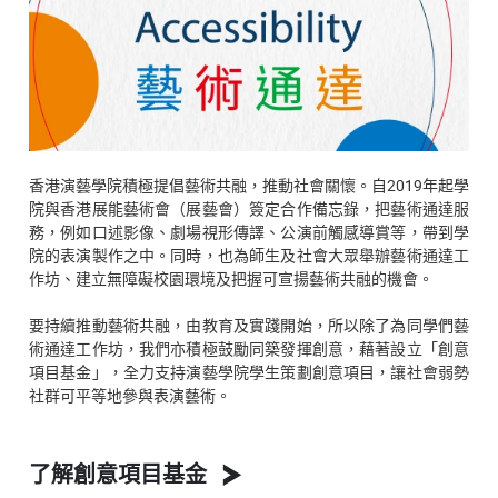
香港演藝學院積極提倡藝術共融，推動社會關懷。自2019年起學
院與香港展能藝術會（展藝會）簽定合作備忘錄，把藝術通達服
務，例如口述影像、劇場視形傳譯、公演前觸感導賞等，帶到學
院的表演製作之中。同時，也為師生及社會大眾舉辦藝術通達工
作坊、建立無障礙校園環境及把握可宣揚藝術共融的機會。
要持續推動藝術共融，由教育及實踐開始，所以除了為同學們藝
術通達工作坊，我們亦積極鼓勵同築發揮創意，藉著設立「創意
項目基金」，全力支持演藝學院學生策劃創意項目，讓社會弱勢
社群可平等地參與表演藝術。
了解創意項目基金