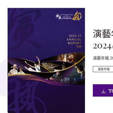
演藝
2024
演藝年報 20
演藝年報
演藝學院簡介
伯大尼 –
下
蹟校園
一般刊物
一般刊物