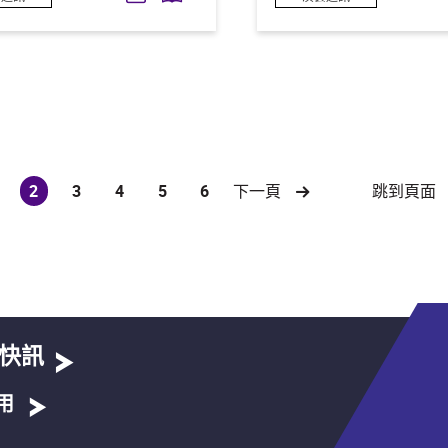
跳到頁面
2
3
4
5
6
下一頁
(current)
快訊
用