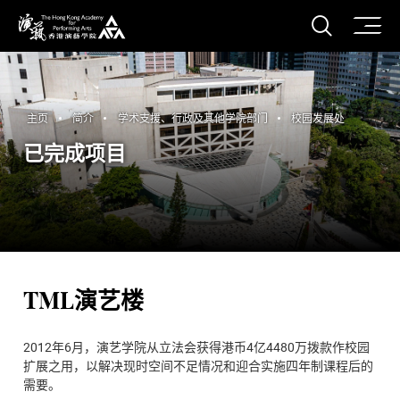
打开搜
香港演艺学院
主页
简介
学术支援、行政及其他学院部门
校园发展处
已完成项目
TML演艺楼
2012年6月，演艺学院从立法会获得港币4亿4480万拨款作校园
扩展之用，以解决现时空间不足情况和迎合实施四年制课程后的
需要。