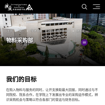
打开搜
香港演艺学院
主页
简介
学术支援、行政及其他学院部门
财务处
物料采购部
切換
我们的目标
在购入物料与服务的同时，让开支换取最大回报，同时通过与不
同院校、院系合作，在学院上下发展出专业的采购运作模式，辨
识采购机会与策略以符合各部门的营运与财务目标。